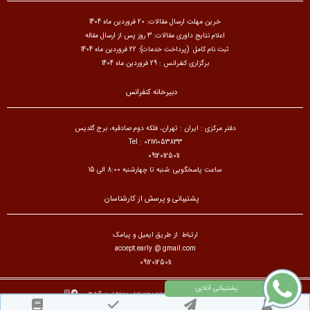
خرین مهلت ارسال مقالات: 20 فروردین ماه 1404
اعلام نتایج داوری مقالات: 3 روز پس از ارسال مقاله
ثبت نام کامل (پرداخت خدمات): 22 فروردین ماه 1404
برگزاری کنفرانس : 29 فروردین ماه 1404
دبیرخانه کنفرانس
دفتر مرکزی : ایران : تهران، فلکه دوم صادقیه، برج گلدیس
Tel : 02171053833
09120125011
ساعت پاسخگویی :شنبه تا چهارشنبه 8:00 الی 15
پشتیبانی و پرسش از کارشناسان
ارتباط از طریق ایمیل و پیامک
accept.early @ gmail.com
09120125011
تمام حقوق مادی و معنوی برای کنفرانس بین المللی حقوق و علوم قضایی محفوظ است. © ۱۴۰۵
طراح سایت :
آسان همایش
© ۱۴۰۵ - 1392 نسخه 8.96